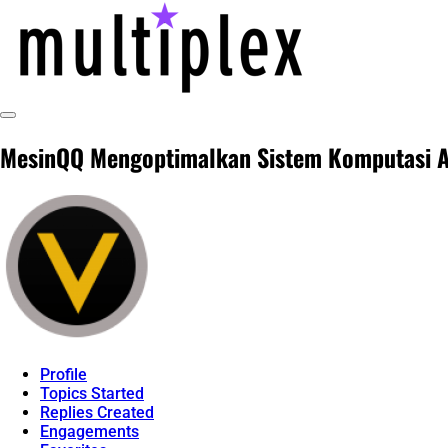
Skip
to
content
Toggle
@ReadMultiplex
multiplex-past, present, future technol
Sidebar
MesinQQ Mengoptimalkan Sistem Komputasi A
Profile
Topics Started
Replies Created
Engagements