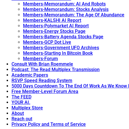
Members-Memorandum: AI And Robots
Members-Memorandum: Stocks Analysis
Members-Memorandum: The Age Of Abundance
Members-KALSHI AI Report
Members-Polymarket AI Report
Members-Energy Stocks Page
Members-Battery Agenda Stocks Page
Members-GCP Dot Live
Members-Government UFO Archives
Members-Starting In Bitcoin Book
Members-Forum
Consult With Brian Roemmele
Podcast: The Read Multiplex Transmission
Academic Papers
RSVP Speed Reading System
5000 Days Countdown To The End Of Work As We Know I
Free Member-Level Forum Area
The FEED
YOUR AI.
Multiplex Store
About
Reach out
Privacy Policy and Terms of Service