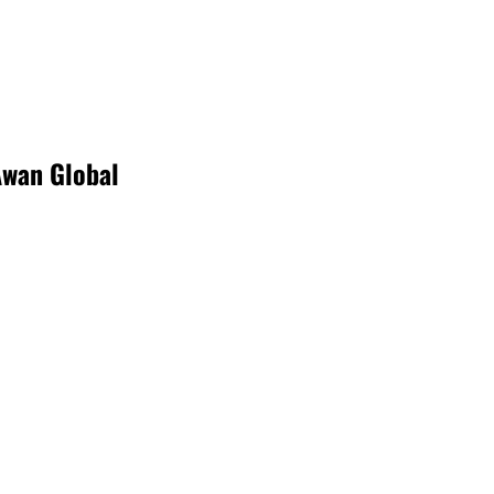
ogy research + insights ☂️
wan Global