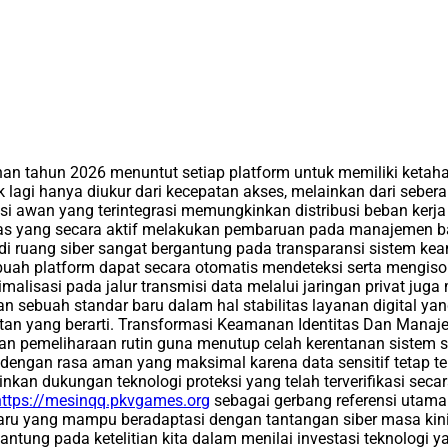
ahan tahun 2026 menuntut setiap platform untuk memiliki keta
 lagi hanya diukur dari kecepatan akses, melainkan dari sebera
i awan yang terintegrasi memungkinkan distribusi beban kerja se
titas yang secara aktif melakukan pembaruan pada manajemen b
i ruang siber sangat bergantung pada transparansi sistem keam
uah platform dapat secara otomatis mendeteksi serta mengis
malisasi pada jalur transmisi data melalui jaringan privat juga
kan sebuah standar baru dalam hal stabilitas layanan digital
atan yang berarti. Transformasi Keamanan Identitas Dan Manaje
n pemeliharaan rutin guna menutup celah kerentanan sistem sec
al dengan rasa aman yang maksimal karena data sensitif tetap te
nkan dukungan teknologi proteksi yang telah terverifikasi seca
https://mesinqq.pkvgames.org
sebagai gerbang referensi utama
ru yang mampu beradaptasi dengan tantangan siber masa kini 
gantung pada ketelitian kita dalam menilai investasi teknologi 