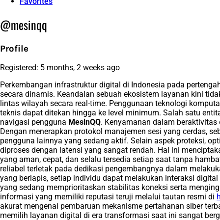
Favorites
@mesinqq
Profile
Registered: 5 months, 2 weeks ago
Perkembangan infrastruktur digital di Indonesia pada perteng
secara dinamis. Keandalan sebuah ekosistem layanan kini tidak
lintas wilayah secara real-time. Penggunaan teknologi komputas
teknis dapat ditekan hingga ke level minimum. Salah satu en
navigasi pengguna
MesinQQ
. Kenyamanan dalam beraktivitas d
Dengan menerapkan protokol manajemen sesi yang cerdas, seb
pengguna lainnya yang sedang aktif. Selain aspek proteksi, opti
diproses dengan latensi yang sangat rendah. Hal ini mencipta
yang aman, cepat, dan selalu tersedia setiap saat tanpa hamb
reliabel terletak pada dedikasi pengembangnya dalam melakuka
yang berlapis, setiap individu dapat melakukan interaksi digit
yang sedang memprioritaskan stabilitas koneksi serta mengingi
informasi yang memiliki reputasi teruji melalui tautan resmi di
akurat mengenai pembaruan mekanisme pertahanan siber terba
memilih layanan digital di era transformasi saat ini sangat ber