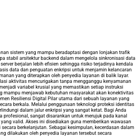
hanan sistem yang mampu beradaptasi dengan lonjakan trafik
pa stabil arsitektur backend dalam mengelola sinkronisasi data
rver berjalan lebih efisien sehingga risiko terjadinya kendala
asis data dan penguatan enkripsi untuk menjamin kelancaran
anan yang diterapkan oleh penyedia layanan di balik layar.
olasi aktivitas mencurigakan tanpa mengganggu kenyamanan
 menjadi variabel krusial yang memastikan setiap instruksi
 yang mampu menjawab kebutuhan masyarakat akan konektivitas
men Resiliensi Digital Pilar utama dari sebuah layanan yang
ara berkala. Melalui penggunaan teknologi proteksi identitas
rlindungi dalam jalur enkripsi yang sangat ketat. Bagi Anda
ra profesional, sangat disarankan untuk merujuk pada kanal
 yang valid. Akses ini disediakan guna memberikan wawasan
secara berkelanjutan. Sebagai kesimpulan, kecerdasan dalam
yang dilakukan oleh penyedia layanan tersebut secara